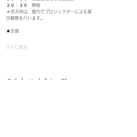
２０：３０　解散
＊雨天時は、屋内でプロジェクターによる星
空観察を行います。
★定員
さらに表示
このイベントをシェア
青山ハーモニー・フォレスト