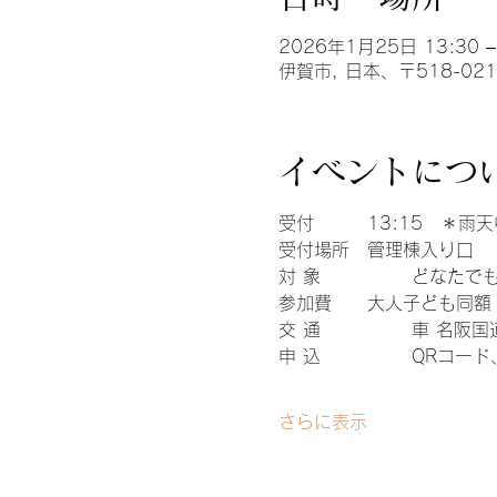
2026年1月25日 13:30 –
伊賀市, 日本、〒518-0
イベントにつ
受付		13:15　＊雨
受付場所	管理棟入り口
対 象		どな
参加費	大人子ども
交 通		車
申 込		Q
さらに表示