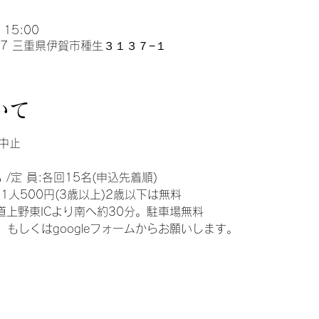
 15:00
217 三重県伊賀市種生３１３７−１
いて
天中止
たでも /定 員:各回15名(申込先着順)
同額 1人500円(3歳以上)2歳以下は無料
 名阪国道上野東ICより南へ約30分。駐車場無料
Rコード、もしくはgoogleフォームからお願いします。