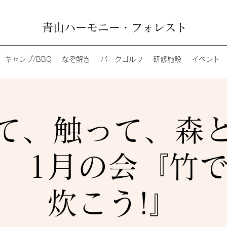
青山ハーモニー・フォレスト
キャンプ/BBQ
なぞ解き
パークゴルフ
研修施設
イベント
て、触って、森
冬~ 1月の会『竹
炊こう!』